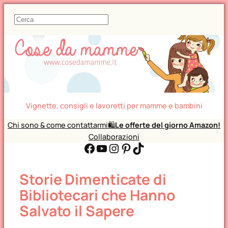
C
e
r
c
a
Vignette, consigli e lavoretti per mamme e bambini
Chi sono & come contattarmi
🛍️
Le offerte del giorno Amazon!
Collaborazioni
Facebook
YouTube
Instagram
Pinterest
TikTok
Storie Dimenticate di
Bibliotecari che Hanno
Salvato il Sapere