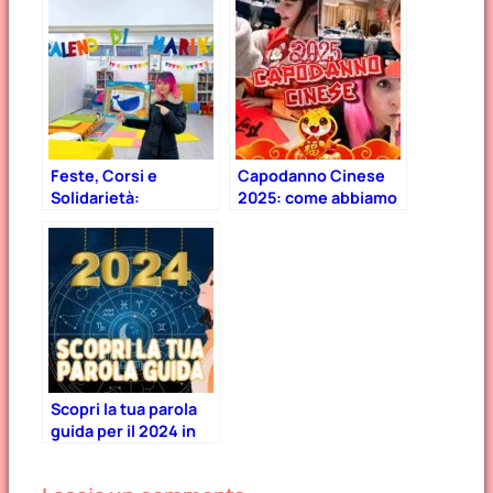
Feste, Corsi e
Capodanno Cinese
Solidarietà:
2025: come abbiamo
L’Arcobaleno di
accolto l’anno del
Marika colora il
Serpente (cena a
futuro dei bambini!
tema, curiosità + un
regalo per voi!)
Scopri la tua parola
guida per il 2024 in
base al segno
zodiacale