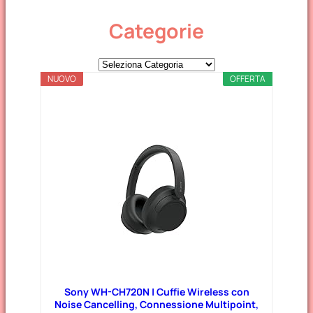
Categorie
C
NUOVO
a
OFFERTA
t
e
g
o
r
i
e
Sony WH-CH720N | Cuffie Wireless con
Noise Cancelling, Connessione Multipoint,