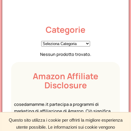
Categorie
C
a
Nessun prodotto trovato.
t
e
g
Amazon Affiliate
o
Disclosure
r
i
e
cosedamamme.it partecipa a programmi di
marketing di affiliazione di Amazon. Ciò significa
che potremmo guadagnare una commissione o
Questo sito utilizza i cookie per offrirti la migliore esperienza
ricevere compensi per le raccomandazioni
utente possibile. Le informazioni sui cookie vengono