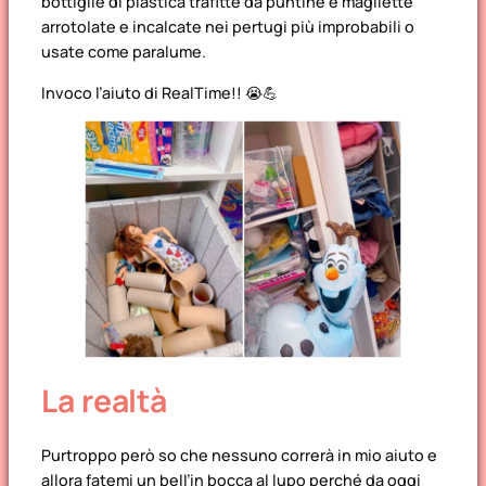
bottiglie di plastica trafitte da puntine e magliette
arrotolate e incalcate nei pertugi più improbabili o
usate come paralume.
Invoco l’aiuto di RealTime!! 😭💪
La realtà
Purtroppo però so che nessuno correrà in mio aiuto e
allora fatemi un bell’in bocca al lupo perché da oggi