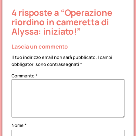
Hogwarts per il
Ecco il risultato in
4 risposte a “Operazione
neonato. Ma
camera di Alyssa!
esagerano!
riordino in cameretta di
Alyssa: iniziato!”
Lascia un commento
Il tuo indirizzo email non sarà pubblicato.
I campi
obbligatori sono contrassegnati
*
Commento
*
Nome
*