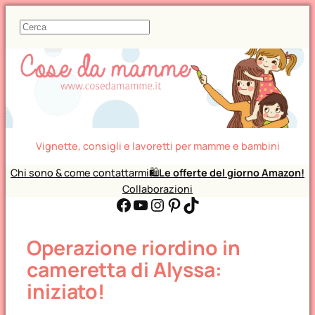
C
e
r
c
a
Vignette, consigli e lavoretti per mamme e bambini
Chi sono & come contattarmi
🛍️
Le offerte del giorno Amazon!
Collaborazioni
Facebook
YouTube
Instagram
Pinterest
TikTok
Operazione riordino in
cameretta di Alyssa:
iniziato!