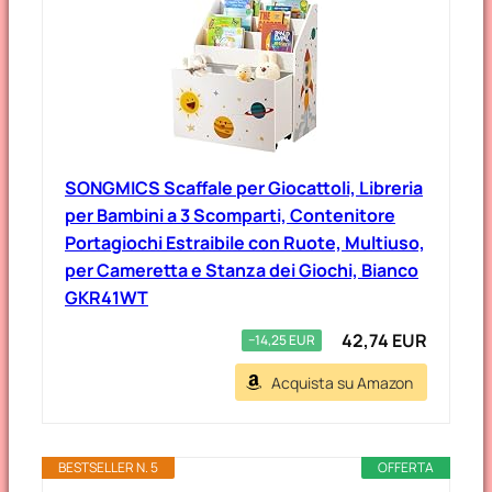
SONGMICS Scaffale per Giocattoli, Libreria
per Bambini a 3 Scomparti, Contenitore
Portagiochi Estraibile con Ruote, Multiuso,
per Cameretta e Stanza dei Giochi, Bianco
GKR41WT
42,74 EUR
−14,25 EUR
Acquista su Amazon
BESTSELLER N. 5
OFFERTA