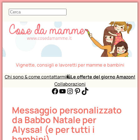
C
e
r
c
a
Vignette, consigli e lavoretti per mamme e bambini
Chi sono & come contattarmi
🛍️
Le offerte del giorno Amazon!
Collaborazioni
Facebook
YouTube
Instagram
Pinterest
TikTok
Messaggio personalizzato
da Babbo Natale per
Alyssa! (e per tutti i
bambini)