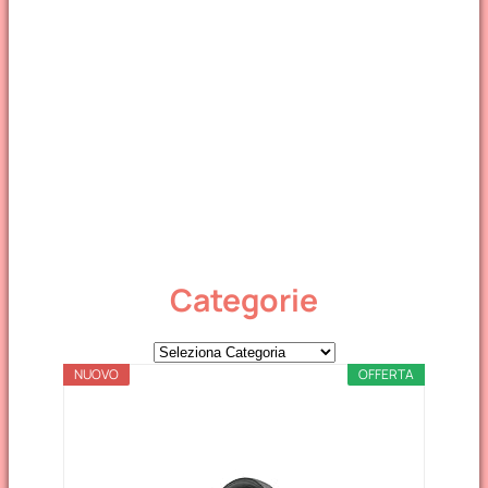
Categorie
C
NUOVO
a
OFFERTA
t
e
g
o