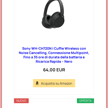
r
i
e
Sony WH-CH720N | Cuffie Wireless con
Noise Cancelling, Connessione Multipoint,
Fino a 35 ore di durata della batteria e
Ricarica Rapida – Nero
64,00 EUR
Acquista su Amazon
NUOVO
OFFERTA