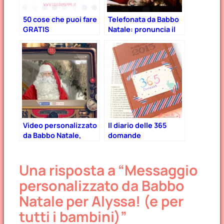
50 cose che puoi fare
Telefonata da Babbo
GRATIS
Natale: pronuncia il
nome del bambino,
gratis!
Video personalizzato
Il diario delle 365
da Babbo Natale,
domande
pronuncia nome del
bambino (e non solo)
Una risposta a “Messaggio
GRATIS
personalizzato da Babbo
Natale per Alyssa! (e per
tutti i bambini)”