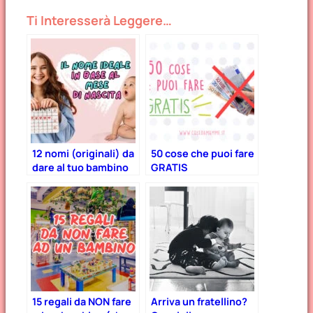
Ti Interesserà Leggere…
12 nomi (originali) da
50 cose che puoi fare
dare al tuo bambino
GRATIS
in base al mese di
nascita!
15 regali da NON fare
Arriva un fratellino?