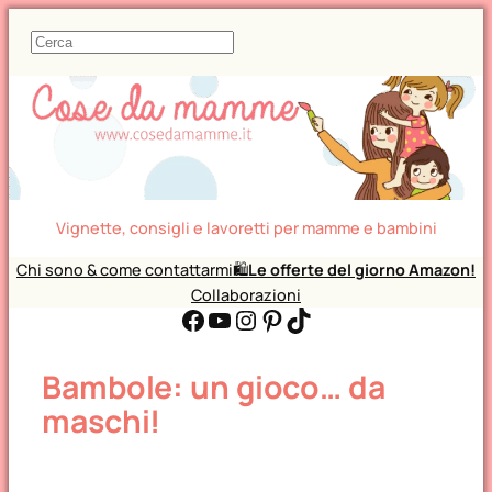
C
e
r
c
a
Vignette, consigli e lavoretti per mamme e bambini
Chi sono & come contattarmi
🛍️
Le offerte del giorno Amazon!
Collaborazioni
Facebook
YouTube
Instagram
Pinterest
TikTok
Bambole: un gioco… da
maschi!