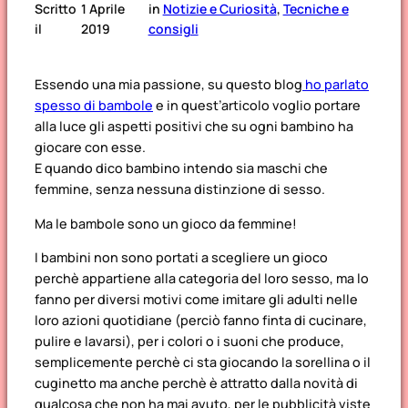
Scritto
1 Aprile
in
Notizie e Curiosità
, 
Tecniche e
il
2019
consigli
Essendo una mia passione, su questo blog
ho parlato
spesso di bambole
e in quest’articolo voglio portare
alla luce gli aspetti positivi che su ogni bambino ha
giocare con esse.
E quando dico bambino intendo sia maschi che
femmine, senza nessuna distinzione di sesso.
Ma le bambole sono un gioco da femmine!
I bambini non sono portati a scegliere un gioco
perchè appartiene alla categoria del loro sesso, ma lo
fanno per diversi motivi come imitare gli adulti nelle
loro azioni quotidiane (perciò fanno finta di cucinare,
pulire e lavarsi), per i colori o i suoni che produce,
semplicemente perchè ci sta giocando la sorellina o il
cuginetto ma anche perchè è attratto dalla novità di
qualcosa che non ha mai avuto, per le pubblicità viste