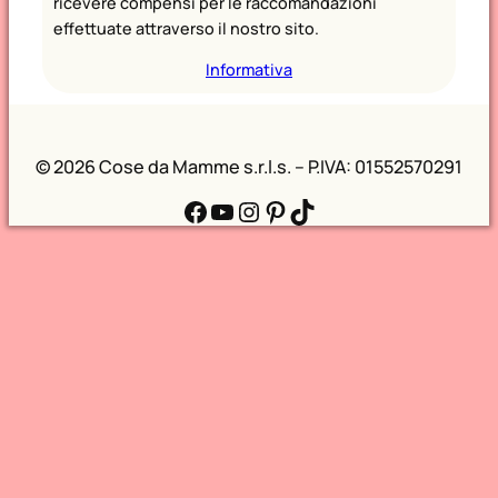
ricevere compensi per le raccomandazioni
effettuate attraverso il nostro sito.
Informativa
©
2026 Cose da Mamme s.r.l.s. – P.IVA: 01552570291
Facebook
YouTube
Instagram
Pinterest
TikTok