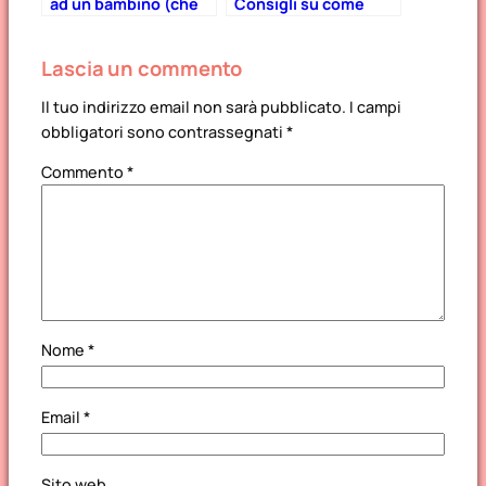
ad un bambino (che
Consigli su come
non è il vostro)
aiutarli a costruire un
bel rapporto fin dal
Lascia un commento
primo giorno
Il tuo indirizzo email non sarà pubblicato.
I campi
obbligatori sono contrassegnati
*
Commento
*
Nome
*
Email
*
Sito web