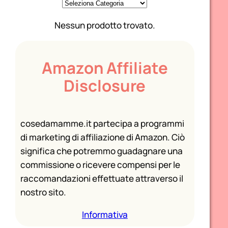
C
a
Nessun prodotto trovato.
t
e
g
Amazon Affiliate
o
Disclosure
r
i
e
cosedamamme.it partecipa a programmi
di marketing di affiliazione di Amazon. Ciò
significa che potremmo guadagnare una
commissione o ricevere compensi per le
raccomandazioni effettuate attraverso il
nostro sito.
Informativa