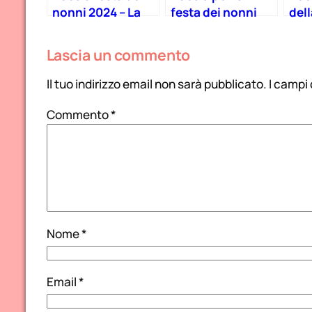
nonni 2024 – La
festa dei nonni
del
presenza che fa la
2023
202
differenza
Lascia un commento
Il tuo indirizzo email non sarà pubblicato.
I campi
Commento
*
Nome
*
Email
*