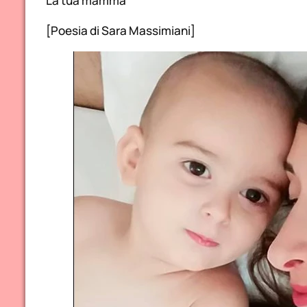
La tua mamma
[Poesia di Sara Massimiani]