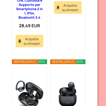
Ore, Custodia e
Supporto per
Acquista
Smartphone 2 in
su Amazon
1, IP54,
Bluetooth 5.4
28,49 EUR
Acquista
su Amazon
BESTSELLER N. 5
OFFERTA
BESTSELLER N. 6
OFFERTA