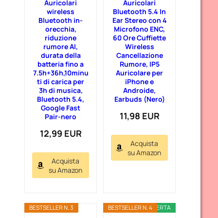
Auricolari
Auricolari
wireless
Bluetooth 5.4 In
Bluetooth in-
Ear Stereo con 4
orecchia,
Microfono ENC,
riduzione
60 Ore Cuffiette
rumore AI,
Wireless
durata della
Cancellazione
batteria fino a
Rumore, IP5
7.5h+36h,10minu
Auricolare per
ti di carica per
iPhone e
3h di musica,
Androide,
Bluetooth 5.4,
Earbuds (Nero)
Google Fast
11,98 EUR
Pair-nero
12,99 EUR
Acquista
su Amazon
Acquista
su Amazon
BESTSELLER N. 3
BESTSELLER N. 4
OFFERTA