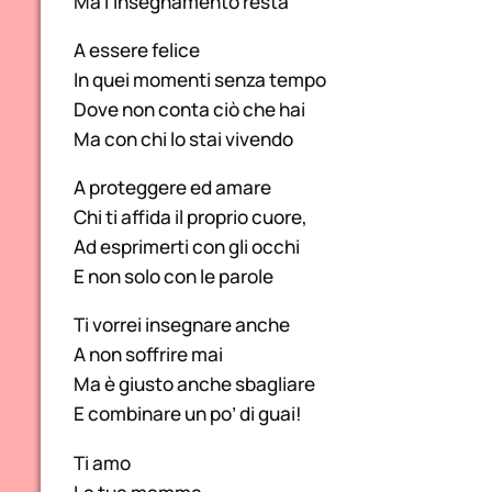
Ma l’insegnamento resta
A essere felice
In quei momenti senza tempo
Dove non conta ciò che hai
Ma con chi lo stai vivendo
A proteggere ed amare
Chi ti affida il proprio cuore,
Ad esprimerti con gli occhi
E non solo con le parole
Ti vorrei insegnare anche
A non soffrire mai
Ma è giusto anche sbagliare
E combinare un po’ di guai!
Ti amo