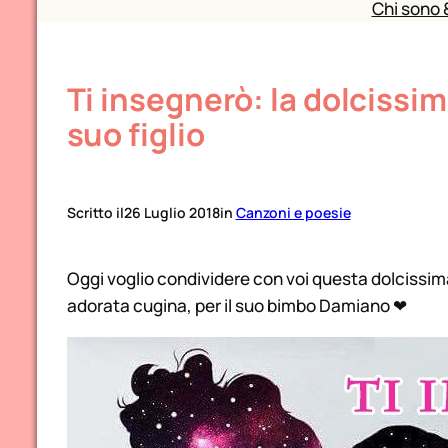
Chi sono 
Ti insegnerò: la dolciss
suo figlio
Scritto il
26 Luglio 2018
in
Canzoni e poesie
Oggi voglio condividere con voi questa dolcissi
adorata cugina, per il suo bimbo Damiano ❤