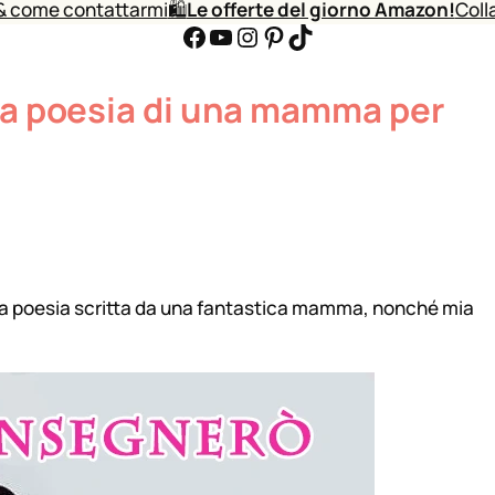
& come contattarmi
🛍️
Le offerte del giorno Amazon!
Coll
Facebook
YouTube
Instagram
Pinterest
TikTok
ima poesia di una mamma per
ma poesia scritta da una fantastica mamma, nonché mia