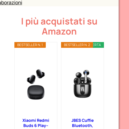
aborazioni
I più acquistati su
Amazon
BESTSELLER N. 1
BESTSELLER N. 2
OFFERTA
Xiaomi Redmi
JBES Cuffie
Buds 6 Play–
Bluetooth,