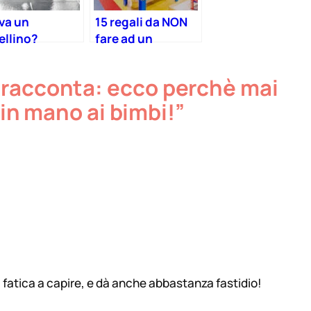
va un
15 regali da NON
ellino?
fare ad un
sigli su come
bambino (che
arli a
non è il vostro)
 racconta: ecco perchè mai
ruire un bel
orto fin dal
 in mano ai bimbi!”
mo giorno
fa fatica a capire, e dà anche abbastanza fastidio!