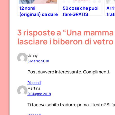
12 nomi
50 cose che puoi
Arri
(originali) da dare
fare GRATIS
frat
al tuo bambino in
Con
base al mese di
aiut
3 risposte a “Una mamma
nascita!
cost
rapp
lasciare i biberon di vetro
pri
danny
5 Marzo 2018
Post davvero interessante. Complimenti.
Rispondi
Martina
9 Giugno 2018
Ti faceva schifo tradurre prima il testo? Si 