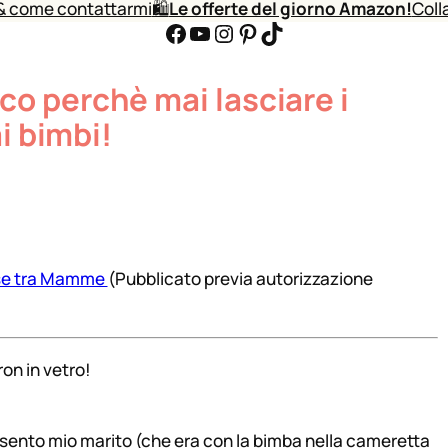
& come contattarmi
🛍️
Le offerte del giorno Amazon!
Coll
Facebook
YouTube
Instagram
Pinterest
TikTok
 perchè mai lasciare i
i bimbi!
e tra Mamme
(Pubblicato previa autorizzazione
on in vetro!
sento mio marito (che era con la bimba nella cameretta