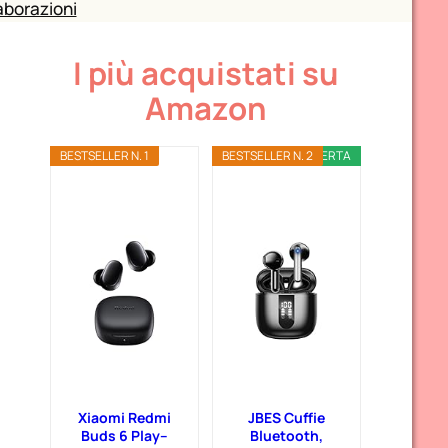
aborazioni
I più acquistati su
Amazon
BESTSELLER N. 1
BESTSELLER N. 2
OFFERTA
Xiaomi Redmi
JBES Cuffie
Buds 6 Play–
Bluetooth,