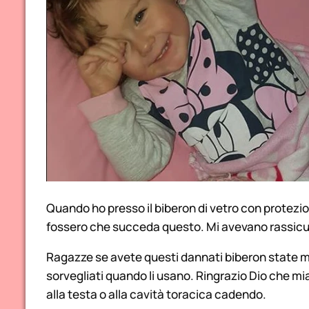
Quando ho presso il biberon di vetro con protezion
fossero che succeda questo. Mi avevano rassicura
Ragazze se avete questi dannati biberon state mo
sorvegliati quando li usano. Ringrazio Dio che mia f
alla testa o alla cavità toracica cadendo.