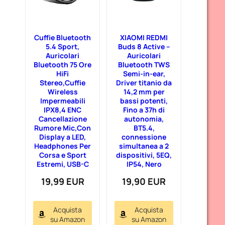
Cuffie Bluetooth
XIAOMI REDMI
5.4 Sport,
Buds 8 Active –
Auricolari
Auricolari
Bluetooth 75 Ore
Bluetooth TWS
HiFi
Semi-in-ear,
Stereo,Cuffie
Driver titanio da
Wireless
14,2 mm per
Impermeabili
bassi potenti,
IPX8,4 ENC
Fino a 37h di
Cancellazione
autonomia,
Rumore Mic,Con
BT5.4,
Display a LED,
connessione
Headphones Per
simultanea a 2
Corsa e Sport
dispositivi, 5EQ,
Estremi, USB-C
IP54, Nero
19,99 EUR
19,90 EUR
Acquista
Acquista
su Amazon
su Amazon