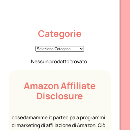
Categorie
C
a
Nessun prodotto trovato.
t
e
g
Amazon Affiliate
o
Disclosure
r
i
e
cosedamamme.it partecipa a programmi
di marketing di affiliazione di Amazon. Ciò