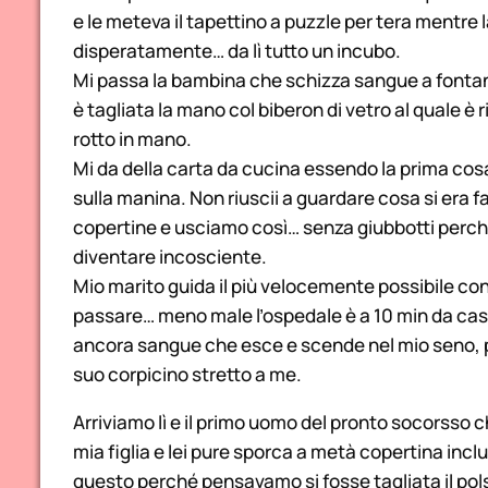
e le meteva il tapettino a puzzle per tera mentre 
disperatamente… da lì tutto un incubo.
Mi passa la bambina che schizza sangue a fontana 
è tagliata la mano col biberon di vetro al quale è r
rotto in mano.
Mi da della carta da cucina essendo la prima cos
sulla manina. Non riuscii a guardare cosa si era f
copertine e usciamo così… senza giubbotti per
diventare incosciente.
Mio marito guida il più velocemente possibile con
passare… meno male l’ospedale è a 10 min da cas
ancora sangue che esce e scende nel mio seno, pe
suo corpicino stretto a me.
Arriviamo lì e il primo uomo del pronto socorsso 
mia figlia e lei pure sporca a metà copertina incl
questo perché pensavamo si fosse tagliata il pol