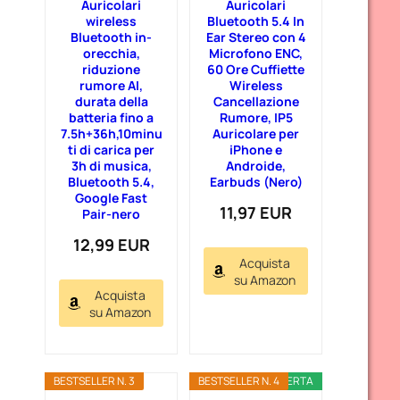
Auricolari
Auricolari
wireless
Bluetooth 5.4 In
Bluetooth in-
Ear Stereo con 4
orecchia,
Microfono ENC,
riduzione
60 Ore Cuffiette
rumore AI,
Wireless
durata della
Cancellazione
batteria fino a
Rumore, IP5
7.5h+36h,10minu
Auricolare per
ti di carica per
iPhone e
3h di musica,
Androide,
Bluetooth 5.4,
Earbuds (Nero)
Google Fast
11,97 EUR
Pair-nero
12,99 EUR
Acquista
su Amazon
Acquista
su Amazon
BESTSELLER N. 3
BESTSELLER N. 4
OFFERTA