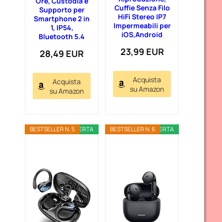
Ore, Custodia e
Cuffie Senza Filo
Supporto per
HiFi Stereo IP7
Smartphone 2 in
Impermeabili per
1, IP54,
iOS,Android
Bluetooth 5.4
23,99 EUR
28,49 EUR
Acquista
Acquista
su Amazon
su Amazon
BESTSELLER N. 5
OFFERTA
BESTSELLER N. 6
OFFERTA