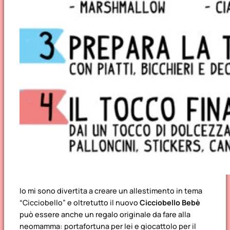
Io mi sono divertita a creare un allestimento in tema
“Cicciobello” e oltretutto il nuovo
Cicciobello Bebè
può essere anche un regalo originale da fare alla
neomamma: portafortuna per lei e giocattolo per il