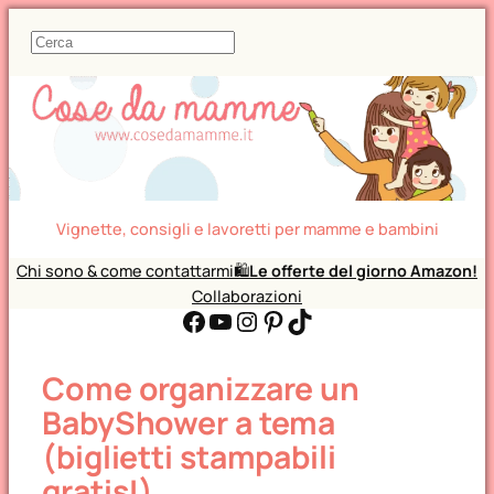
C
e
r
c
a
Vignette, consigli e lavoretti per mamme e bambini
Chi sono & come contattarmi
🛍️
Le offerte del giorno Amazon!
Collaborazioni
Facebook
YouTube
Instagram
Pinterest
TikTok
Come organizzare un
BabyShower a tema
(biglietti stampabili
gratis!)