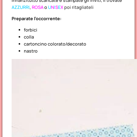
Innanzitutto scaricate e stampate gli inviti, li trovate
AZZURRI
,
ROSA
o
U
N
I
S
E
X
poi ritagliateli
Preparate l’occorrente:
forbici
colla
cartoncino colorato/decorato
nastro