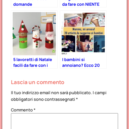
domande
da fare con NIENTE
5 lavoretti di Natale
I bambini si
facili da fare con i
annoiano? Ecco 20
bambini
idee tutte diverse!
Lascia un commento
Il tuo indirizzo email non sarà pubblicato.
I campi
obbligatori sono contrassegnati
*
Commento
*