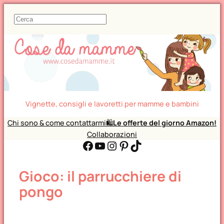
C
e
r
c
a
Vignette, consigli e lavoretti per mamme e bambini
Chi sono & come contattarmi
🛍️
Le offerte del giorno Amazon!
Collaborazioni
Facebook
YouTube
Instagram
Pinterest
TikTok
Gioco: il parrucchiere di
pongo