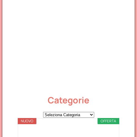
Categorie
C
NUOVO
a
OFFERTA
t
e