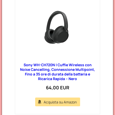
g
o
r
i
e
Sony WH-CH720N | Cuffie Wireless con
Noise Cancelling, Connessione Multipoint,
Fino a 35 ore di durata della batteria e
Ricarica Rapida – Nero
64,00 EUR
Acquista su Amazon