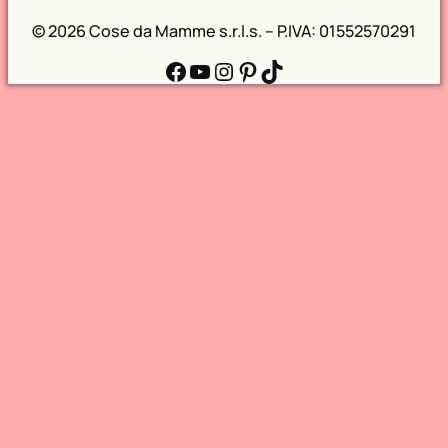
©
2026 Cose da Mamme s.r.l.s. – P.IVA: 01552570291
Facebook
YouTube
Instagram
Pinterest
TikTok