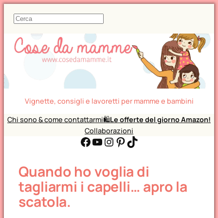
C
e
r
c
a
Vignette, consigli e lavoretti per mamme e bambini
Chi sono & come contattarmi
🛍️
Le offerte del giorno Amazon!
Collaborazioni
Facebook
YouTube
Instagram
Pinterest
TikTok
Quando ho voglia di
tagliarmi i capelli… apro la
scatola.