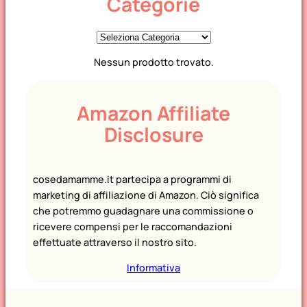
Categorie
C
a
Nessun prodotto trovato.
t
e
g
Amazon Affiliate
o
Disclosure
r
i
e
cosedamamme.it partecipa a programmi di
marketing di affiliazione di Amazon. Ciò significa
che potremmo guadagnare una commissione o
ricevere compensi per le raccomandazioni
effettuate attraverso il nostro sito.
Informativa