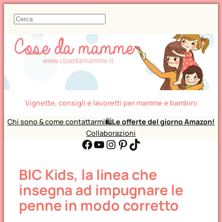
C
e
r
c
a
Vignette, consigli e lavoretti per mamme e bambini
Chi sono & come contattarmi
🛍️
Le offerte del giorno Amazon!
Collaborazioni
Facebook
YouTube
Instagram
Pinterest
TikTok
BIC Kids, la linea che
insegna ad impugnare le
penne in modo corretto