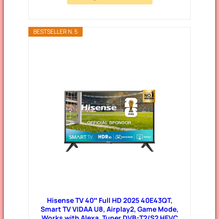
BESTSELLER N. 5
Hisense TV 40″ Full HD 2025 40E43QT,
Smart TV VIDAA U8, Airplay2, Game Mode,
Works with Alexa, Tuner DVB-T2/S2 HEVC