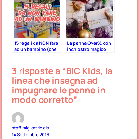
15 regali da NON fare
La penna OverX, con
ad un bambino (che
inchiostro magico
non è il vostro)
che compare solo al
freddo – Sorpresa da
3 risposte a “BIC Kids, la
Babbo Natale!
linea che insegna ad
impugnare le penne in
modo corretto”
staff migliortriciclo
14 Settembre 2016