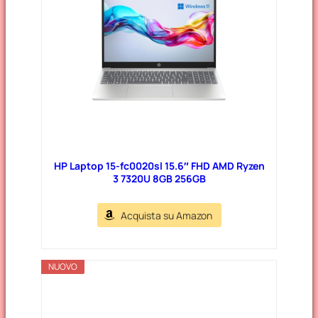
r
i
e
HP Laptop 15-fc0020sl 15.6″ FHD AMD Ryzen
3 7320U 8GB 256GB
Acquista su Amazon
NUOVO