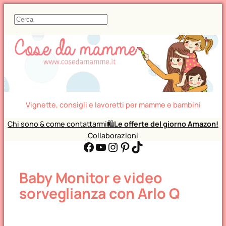
C
e
r
c
a
Vignette, consigli e lavoretti per mamme e bambini
Chi sono & come contattarmi
🛍️
Le offerte del giorno Amazon!
Collaborazioni
Facebook
YouTube
Instagram
Pinterest
TikTok
Baby Monitor e video
sorveglianza con Arlo Q