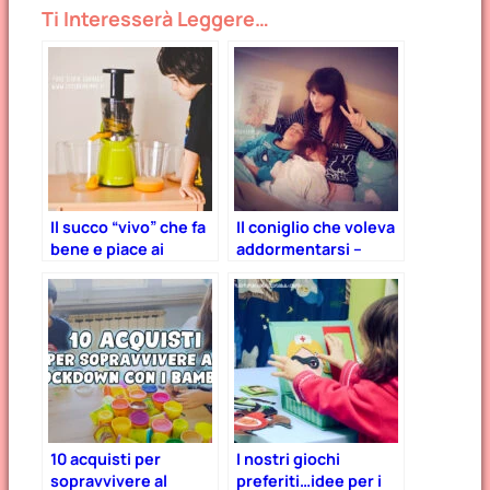
Ti Interesserà Leggere…
Il succo “vivo” che fa
Il coniglio che voleva
bene e piace ai
addormentarsi –
bambini! – Estrattore
recensione del libro
di frutta Essenzia
che fa dormire i
bambini.
10 acquisti per
I nostri giochi
sopravvivere al
preferiti…idee per i