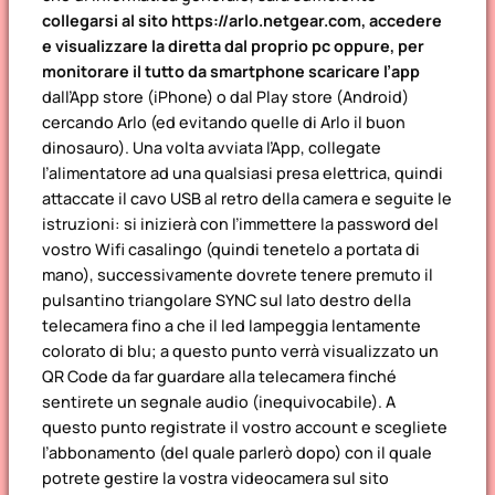
collegarsi al sito https://arlo.netgear.com, accedere
e visualizzare la diretta dal proprio pc
oppure, per
monitorare il tutto da smartphone scaricare l’app
dall’App store (iPhone) o dal Play store (Android)
cercando Arlo (ed evitando quelle di Arlo il buon
dinosauro). Una volta avviata l’App, collegate
l’alimentatore ad una qualsiasi presa elettrica, quindi
attaccate il cavo USB al retro della camera e seguite le
istruzioni: si inizierà con l’immettere la password del
vostro Wifi casalingo (quindi tenetelo a portata di
mano), successivamente dovrete tenere premuto il
pulsantino triangolare SYNC sul lato destro della
telecamera fino a che il led lampeggia lentamente
colorato di blu; a questo punto verrà visualizzato un
QR Code da far guardare alla telecamera finché
sentirete un segnale audio (inequivocabile). A
questo punto registrate il vostro account e scegliete
l’abbonamento (del quale parlerò dopo) con il quale
potrete gestire la vostra videocamera sul sito