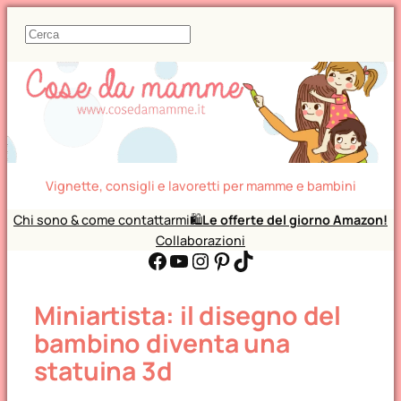
C
e
r
c
a
Vignette, consigli e lavoretti per mamme e bambini
Chi sono & come contattarmi
🛍️
Le offerte del giorno Amazon!
Collaborazioni
Facebook
YouTube
Instagram
Pinterest
TikTok
Miniartista: il disegno del
bambino diventa una
statuina 3d