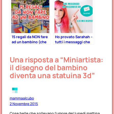
15 regali da NON fare
Ho provato Sarahah –
ad un bambino (che
tutti i messaggi che
non è il vostro)
ho ricevuto… e le mie
risposte!
Una risposta a “Miniartista:
il disegno del bambino
diventa una statuina 3d”
mammaalcubo
2 Novembre 2015
Cose belle che sollevano l’umore del lunedì mattina