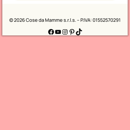
©
2026 Cose da Mamme s.r.l.s. – P.IVA: 01552570291
Facebook
YouTube
Instagram
Pinterest
TikTok