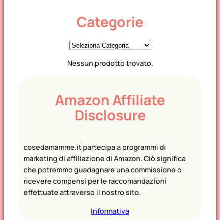
Categorie
C
a
Nessun prodotto trovato.
t
e
g
Amazon Affiliate
o
Disclosure
r
i
e
cosedamamme.it partecipa a programmi di
marketing di affiliazione di Amazon. Ciò significa
che potremmo guadagnare una commissione o
ricevere compensi per le raccomandazioni
effettuate attraverso il nostro sito.
Informativa