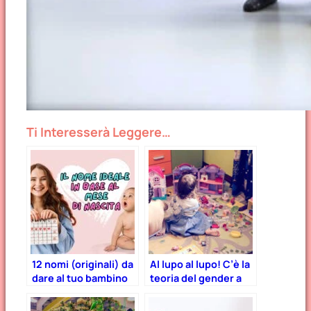
Ti Interesserà Leggere…
12 nomi (originali) da
Al lupo al lupo! C’è la
dare al tuo bambino
teoria del gender a
in base al mese di
scuola!
nascita!