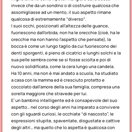
invece che da un sondino o di costruire qualcosa che
assomigliasse ad un mento, il suo aspetto rimane
qualcosa di estremamente “
diverso
“.
I suoi occhi, posizionati all’altezza delle guance,
fuoriescono dall’orbida, non ha le orecchie (cioè, ha le
orecchie ma non hanno l’aspetto che pensate), la
bocca è come un lungo taglio da cui fuoriescono dei
denti sporgenti, è pieno di cicatrici e lunghi solchi e la
sua pelle sembra come se si fosse sciolta e poi di
nuovo solidificata, come la cera lungo una candela.
Ha 10 anni, ma non è mai andato a scuola, ha studiato
a casa con la mamma ed è cresciuto protetto e
coccolato dall’amore della sua famiglia, compresa una
sorella maggiore che stravede per lui.
E’ un bambino intelligente ed è consapevole del suo
aspetto… nel corso degli anni ha imparato a convivere
con gli sguardi curiosi, le occhiate “di nascosto”, le
espressioni stupite, spaventate, disgustate e cattive
degli altri… ma quello che lo aspetta è qualcosa con