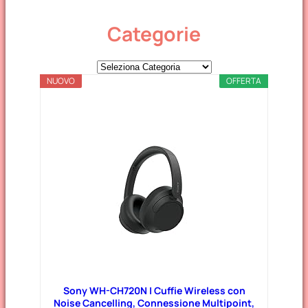
Categorie
C
NUOVO
a
OFFERTA
t
e
g
o
r
i
e
Sony WH-CH720N | Cuffie Wireless con
Noise Cancelling, Connessione Multipoint,