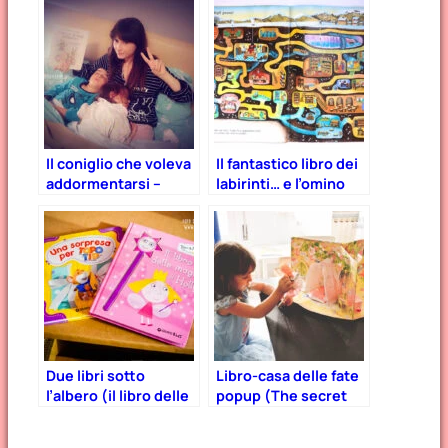
Il coniglio che voleva
Il fantastico libro dei
addormentarsi –
labirinti… e l’omino
recensione del libro
che vive nei disegni
che fa dormire i
dei libri
bambini.
Due libri sotto
Libro-casa delle fate
l’albero (il libro delle
popup (The secret
magie di Holly e una
fairy home)
sorpresa per Topo