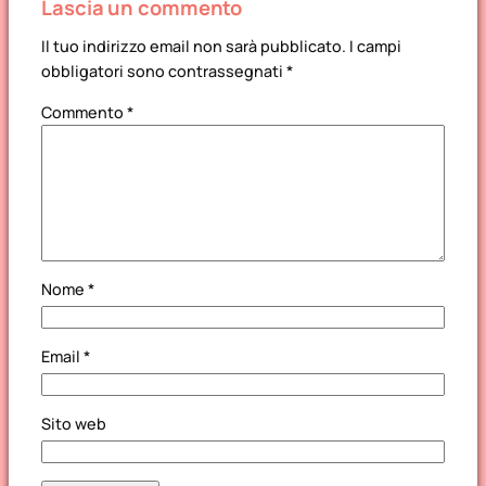
Lascia un commento
Tip)
Il tuo indirizzo email non sarà pubblicato.
I campi
obbligatori sono contrassegnati
*
Commento
*
Nome
*
Email
*
Sito web