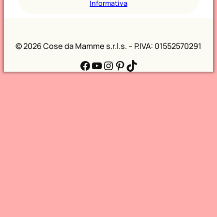
Informativa
©
2026 Cose da Mamme s.r.l.s. – P.IVA: 01552570291
Facebook
YouTube
Instagram
Pinterest
TikTok