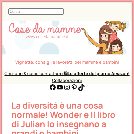
C
e
r
c
a
Vignette, consigli e lavoretti per mamme e bambini
Chi sono & come contattarmi
🛍️
Le offerte del giorno Amazon!
Collaborazioni
Facebook
YouTube
Instagram
Pinterest
TikTok
La diversità è una cosa
normale! Wonder e Il libro
di Julian lo insegnano a
grandi e bambini