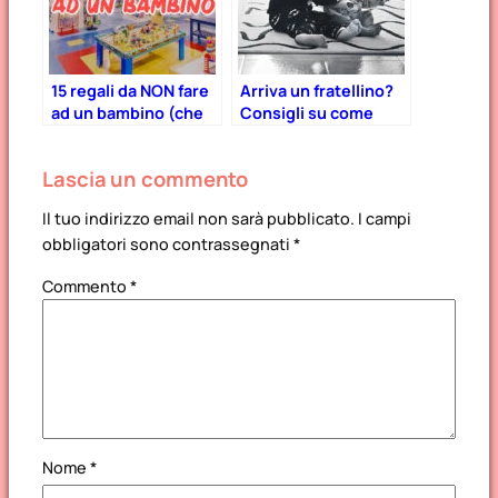
15 regali da NON fare
Arriva un fratellino?
ad un bambino (che
Consigli su come
non è il vostro)
aiutarli a costruire un
bel rapporto fin dal
Lascia un commento
primo giorno
Il tuo indirizzo email non sarà pubblicato.
I campi
obbligatori sono contrassegnati
*
Commento
*
Nome
*