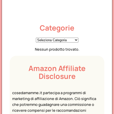
Categorie
C
a
Nessun prodotto trovato.
t
e
g
Amazon Affiliate
o
Disclosure
r
i
e
cosedamamme.it partecipa a programmi di
marketing di affiliazione di Amazon. Ciò significa
che potremmo guadagnare una commissione o
ricevere compensi per le raccomandazioni