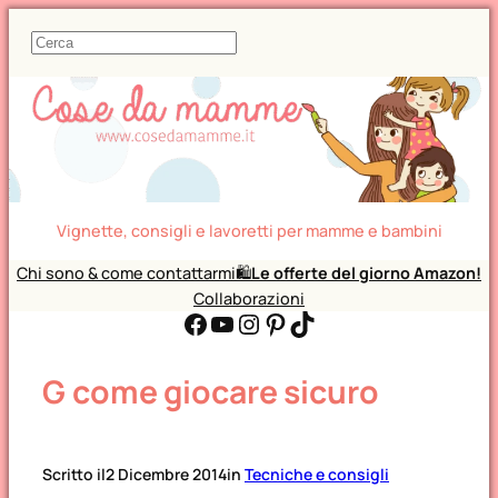
C
e
r
c
a
Vignette, consigli e lavoretti per mamme e bambini
Chi sono & come contattarmi
🛍️
Le offerte del giorno Amazon!
Collaborazioni
Facebook
YouTube
Instagram
Pinterest
TikTok
G come giocare sicuro
Scritto il
2 Dicembre 2014
in
Tecniche e consigli