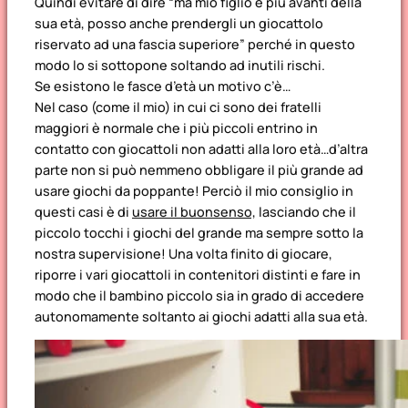
Quindi evitare di dire “ma mio figlio è più avanti della
sua età, posso anche prendergli un giocattolo
riservato ad una fascia superiore” perché in questo
modo lo si sottopone soltando ad inutili rischi.
Se esistono le fasce d’età un motivo c’è…
Nel caso (come il mio) in cui ci sono dei fratelli
maggiori è normale che i più piccoli entrino in
contatto con giocattoli non adatti alla loro età…d’altra
parte non si può nemmeno obbligare il più grande ad
usare giochi da poppante! Perciò il mio consiglio in
questi casi è di
usare il buonsenso,
lasciando che il
piccolo tocchi i giochi del grande ma sempre sotto la
nostra supervisione! Una volta finito di giocare,
riporre i vari giocattoli in contenitori distinti e fare in
modo che il bambino piccolo sia in grado di accedere
autonomamente soltanto ai giochi adatti alla sua età.