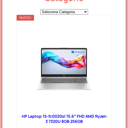
C
NUOVO
a
t
e
g
o
r
i
e
HP Laptop 15-fc0020sl 15.6″ FHD AMD Ryzen
3 7320U 8GB 256GB