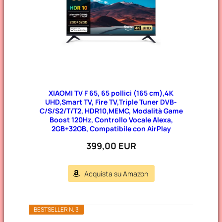
XIAOMI TV F 65, 65 pollici (165 cm),4K
UHD,Smart TV, Fire TV,Triple Tuner DVB-
C/S/S2/T/T2, HDR10,MEMC, Modalità Game
Boost 120Hz, Controllo Vocale Alexa,
2GB+32GB, Compatibile con AirPlay
399,00 EUR
Acquista su Amazon
BESTSELLER N. 3