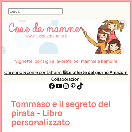
C
e
r
c
a
Vignette, consigli e lavoretti per mamme e bambini
Chi sono & come contattarmi
🛍️
Le offerte del giorno Amazon!
Collaborazioni
Facebook
YouTube
Instagram
Pinterest
TikTok
Tommaso e il segreto del
pirata – Libro
personalizzato