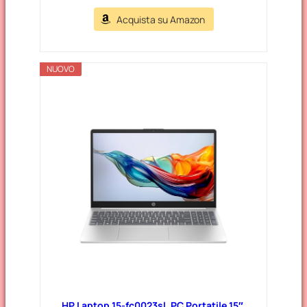
Acquista su Amazon
NUOVO
HP Laptop 15-fc0023sl, PC Portatile 15″,