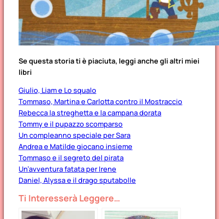
Se questa storia ti è piaciuta, leggi anche gli altri miei
libri
Giulio, Liam e Lo squalo
Tommaso, Martina e Carlotta contro il Mostraccio
Rebecca la streghetta e la campana dorata
Tommy e il pupazzo scomparso
Un compleanno speciale per Sara
Andrea e Matilde giocano insieme
Tommaso e il segreto del pirata
Un’avventura fatata per Irene
Daniel, Alyssa e il drago sputabolle
Ti Interesserà Leggere…