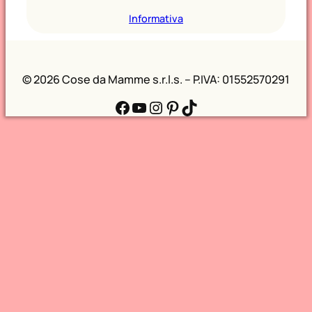
Informativa
©
2026 Cose da Mamme s.r.l.s. – P.IVA: 01552570291
Facebook
YouTube
Instagram
Pinterest
TikTok