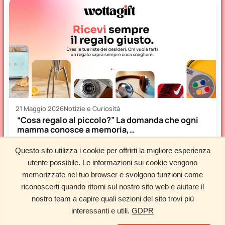
21 Maggio 2026
Notizie e Curiosità
“Cosa regalo al piccolo?” La domanda che ogni
mamma conosce a memoria,…
Tre settimane prima del compleanno di tuo figlio, inizia
Questo sito utilizza i cookie per offrirti la migliore esperienza
sempre allo stesso modo: un messaggio della nonna,
utente possibile. Le informazioni sui cookie vengono
uno…
memorizzate nel tuo browser e svolgono funzioni come
Carica altri articoli
riconoscerti quando ritorni sul nostro sito web e aiutare il
nostro team a capire quali sezioni del sito trovi più
interessanti e utili.
GDPR