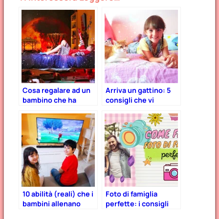
Cosa regalare ad un
Arriva un gattino: 5
bambino che ha
consigli che vi
tutto? 16 idee
semplificheranno la
infallibili.
vita!
10 abilità (reali) che i
Foto di famiglia
bambini allenano
perfette: i consigli
giocando a Pokémon
della fotografa Lara