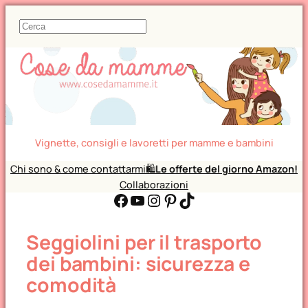
C
e
r
c
a
Vignette, consigli e lavoretti per mamme e bambini
Chi sono & come contattarmi
🛍️
Le offerte del giorno Amazon!
Collaborazioni
Facebook
YouTube
Instagram
Pinterest
TikTok
Seggiolini per il trasporto
dei bambini: sicurezza e
comodità