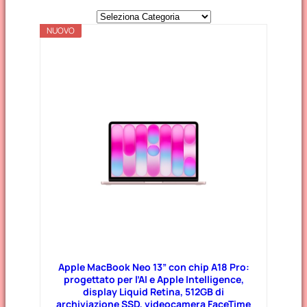
C
NUOVO
a
t
e
g
o
r
i
e
Apple MacBook Neo 13” con chip A18 Pro:
progettato per l’AI e Apple Intelligence,
display Liquid Retina, 512GB di
archiviazione SSD, videocamera FaceTime