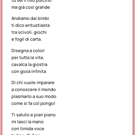
tu sei il mio pulcino
ma già così grande
Andiamo dai bimbi
ti dico entustiasta
tra scivoli, giochi
e fogli di carta.
Disegna a colori
per tutta la vita,
cavalca la giostra
con gioia infinita
Di chi vuole imparare
a conoscere il mondo
plasmarlo a suo modo
come si fa col pongo!
Ti saluto e pian piano
mi lasci la mano
con timida voce