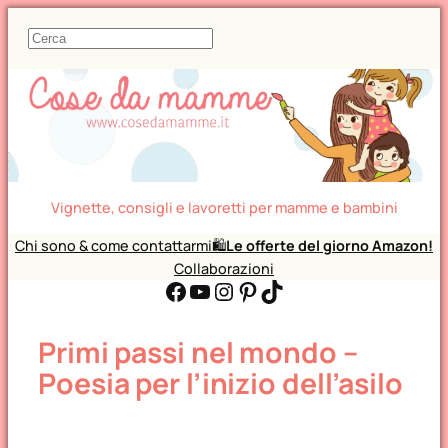
C
e
r
c
a
Vignette, consigli e lavoretti per mamme e bambini
Chi sono & come contattarmi
🛍️
Le offerte del giorno Amazon!
Collaborazioni
Facebook
YouTube
Instagram
Pinterest
TikTok
Primi passi nel mondo –
Poesia per l’inizio dell’asilo