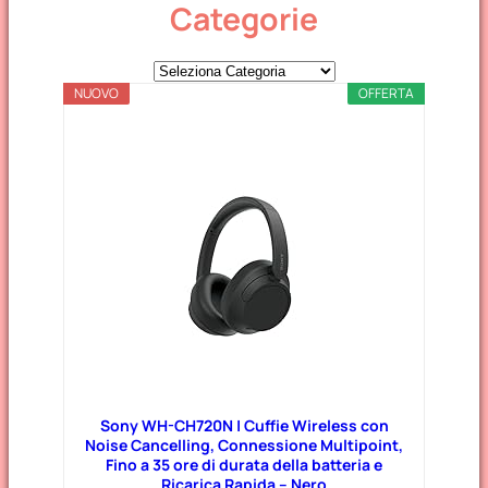
Categorie
C
NUOVO
a
OFFERTA
t
e
g
o
r
i
e
Sony WH-CH720N | Cuffie Wireless con
Noise Cancelling, Connessione Multipoint,
Fino a 35 ore di durata della batteria e
Ricarica Rapida – Nero