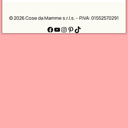
©
2026 Cose da Mamme s.r.l.s. – P.IVA: 01552570291
Facebook
YouTube
Instagram
Pinterest
TikTok