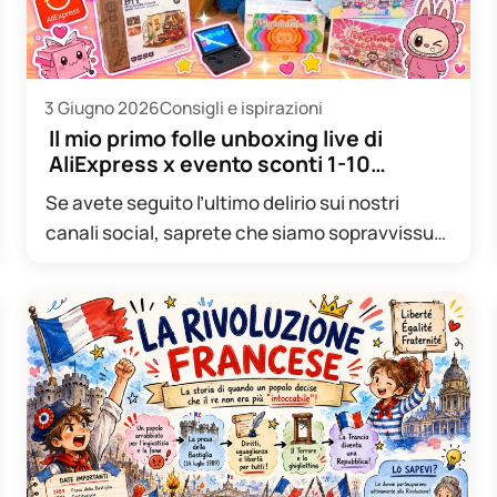
3 Giugno 2026
Consigli e ispirazioni
Il mio primo folle unboxing live di
AliExpress x evento sconti 1-10…
Se avete seguito l’ultimo delirio sui nostri
canali social, saprete che siamo sopravvissuti
a qualcosa di veramente epico:…