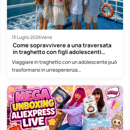
13 Luglio 2026
Varie
Come sopravvivere a una traversata
in traghetto con figli adolescenti
(senza crisi…
Viaggiare in traghetto con un adolescente può
trasformarsi in un’esperienza
sorprendentemente piacevole, oppure
diventare una piccola prova di…