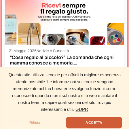
21 Maggio 2026
Notizie e Curiosità
“Cosa regalo al piccolo?” La domanda che ogni
mamma conosce a memoria,…
Tre settimane prima del compleanno di tuo figlio, inizia
Questo sito utilizza i cookie per offrirti la migliore esperienza
sempre allo stesso modo: un messaggio della nonna,
utente possibile. Le informazioni sui cookie vengono
uno…
memorizzate nel tuo browser e svolgono funzioni come
Carica altri articoli
riconoscerti quando ritorni sul nostro sito web e aiutare il
nostro team a capire quali sezioni del sito trovi più
interessanti e utili.
GDPR
©
2026 Cose da Mamme s.r.l.s. – P.IVA: 01552570291
Rifiuta
ACCETTA