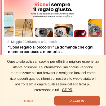
21 Maggio 2026
Notizie e Curiosità
“Cosa regalo al piccolo?” La domanda che ogni
mamma conosce a memoria,…
Tre settimane prima del compleanno di tuo figlio, inizia
Questo sito utilizza i cookie per offrirti la migliore esperienza
sempre allo stesso modo: un messaggio della nonna,
utente possibile. Le informazioni sui cookie vengono
uno…
memorizzate nel tuo browser e svolgono funzioni come
Carica altri articoli
riconoscerti quando ritorni sul nostro sito web e aiutare il
nostro team a capire quali sezioni del sito trovi più
interessanti e utili.
GDPR
©
2026 Cose da Mamme s.r.l.s. – P.IVA: 01552570291
Rifiuta
ACCETTA